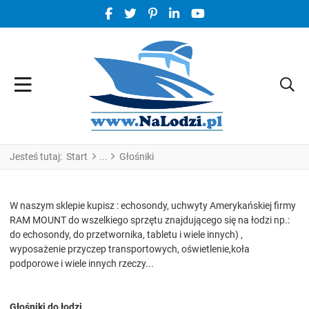
FACEBOOK SOCIAL LINK
TWITTER SOCIAL LINK
PINTEREST SOCIAL LINK
LINKEDIN SOCIAL LINK
YOUTUBE SOCIAL LINK
Jesteś tutaj:
Start
Głośniki
W naszym sklepie kupisz : echosondy, uchwyty Amerykańskiej firmy
RAM MOUNT do wszelkiego sprzętu znajdującego się na łodzi np.:
do echosondy, do przetwornika, tabletu i wiele innych) ,
wyposażenie przyczep transportowych, oświetlenie,koła
podporowe i wiele innych rzeczy...
Głośniki do łodzi