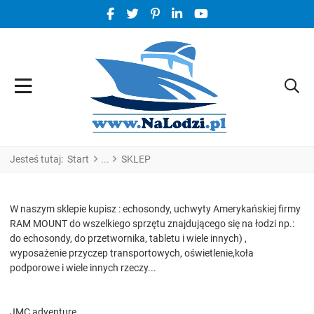
FACEBOOK SOCIAL LINK
TWITTER SOCIAL LINK
PINTEREST SOCIAL LINK
LINKEDIN SOCIAL LINK
YOUTUBE SOCIAL LINK
Jesteś tutaj:
Start
SKLEP
W naszym sklepie kupisz : echosondy, uchwyty Amerykańskiej firmy
RAM MOUNT do wszelkiego sprzętu znajdującego się na łodzi np.:
do echosondy, do przetwornika, tabletu i wiele innych) ,
wyposażenie przyczep transportowych, oświetlenie,koła
podporowe i wiele innych rzeczy...
JMC adventure