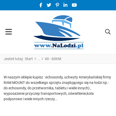
FACEBOOK SOCIAL LINK
TWITTER SOCIAL LINK
PINTEREST SOCIAL LINK
LINKEDIN SOCIAL LINK
YOUTUBE SOCIAL LINK
Jesteś tutaj:
Start
40 - 60KM
W naszym sklepie kupisz : echosondy, uchwyty Amerykańskiej firmy
RAM MOUNT do wszelkiego sprzętu znajdującego się na łodzi np.:
do echosondy, do przetwornika, tabletu i wiele innych) ,
wyposażenie przyczep transportowych, oświetlenie,koła
podporowe i wiele innych rzeczy...