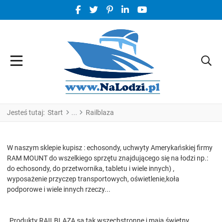
FACEBOOK SOCIAL LINK
TWITTER SOCIAL LINK
PINTEREST SOCIAL LINK
LINKEDIN SOCIAL LINK
YOUTUBE SOCIAL LINK
Jesteś tutaj:
Start
Railblaza
W naszym sklepie kupisz : echosondy, uchwyty Amerykańskiej firmy
RAM MOUNT do wszelkiego sprzętu znajdującego się na łodzi np.:
do echosondy, do przetwornika, tabletu i wiele innych) ,
wyposażenie przyczep transportowych, oświetlenie,koła
podporowe i wiele innych rzeczy...
„Produkty RAILBLAZA są tak wszechstronne i mają świetny