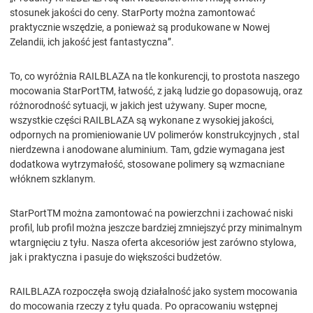
stosunek jakości do ceny. StarPorty można zamontować
praktycznie wszędzie, a ponieważ są produkowane w Nowej
Zelandii, ich jakość jest fantastyczna”.
To, co wyróżnia RAILBLAZA na tle konkurencji, to prostota naszego
mocowania StarPortTM, łatwość, z jaką ludzie go dopasowują, oraz
różnorodność sytuacji, w jakich jest używany. Super mocne,
wszystkie części RAILBLAZA są wykonane z wysokiej jakości,
odpornych na promieniowanie UV polimerów konstrukcyjnych , stal
nierdzewna i anodowane aluminium. Tam, gdzie wymagana jest
dodatkowa wytrzymałość, stosowane polimery są wzmacniane
włóknem szklanym.
StarPortTM można zamontować na powierzchni i zachować niski
profil, lub profil można jeszcze bardziej zmniejszyć przy minimalnym
wtargnięciu z tyłu. Nasza oferta akcesoriów jest zarówno stylowa,
jak i praktyczna i pasuje do większości budżetów.
RAILBLAZA rozpoczęła swoją działalność jako system mocowania
do mocowania rzeczy z tyłu quada. Po opracowaniu wstępnej