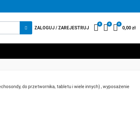
FACEBOOK SO
TWITTER S
PINTERE
LINKE
YO
0
0
0
My Wishlist
Compare
Koszyk
ZALOGUJ / ZAREJESTRUJ
0,00 zł
hosondy, do przetwornika, tabletu i wiele innych) , wyposażenie