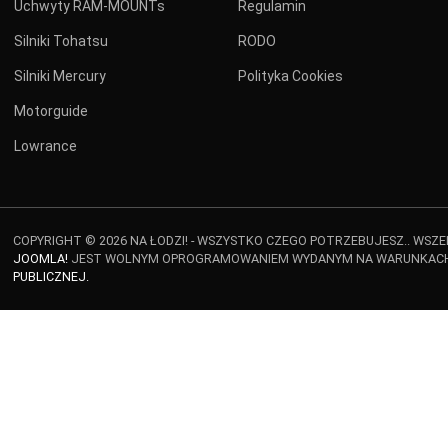
Uchwyty RAM-MOUNTs
Regulamin
Silniki Tohatsu
RODO
Silniki Mercury
Polityka Cookies
Motorguide
Lowrance
COPYRIGHT © 2026 NA ŁODZI! - WSZYSTKO CZEGO POTRZEBUJESZ.. WSZ
JOOMLA!
JEST WOLNYM OPROGRAMOWANIEM WYDANYM NA WARUNKAC
PUBLICZNEJ.