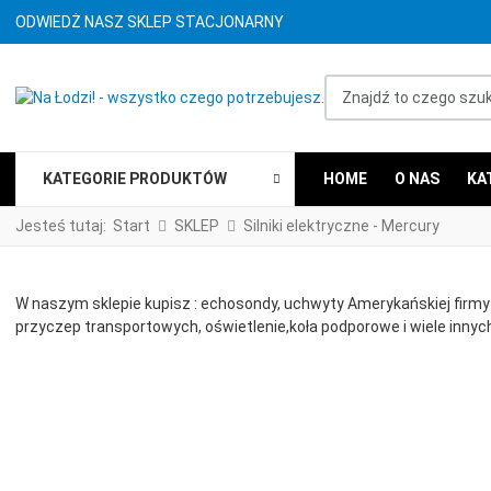
ODWIEDŻ NASZ SKLEP STACJONARNY
Znajdź to czego szukasz
KATEGORIE PRODUKTÓW
HOME
O NAS
KA
Jesteś tutaj:
Start
SKLEP
Silniki elektryczne - Mercury
W naszym sklepie kupisz : echosondy, uchwyty Amerykańskiej firmy 
przyczep transportowych, oświetlenie,koła podporowe i wiele innych