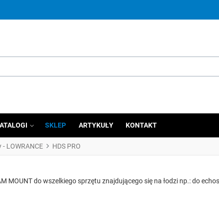
ATALOGI
SKLEP
ARTYKUŁY
KONTAKT
y - LOWRANCE
HDS PRO
 MOUNT do wszelkiego sprzętu znajdującego się na łodzi np.: do echoson