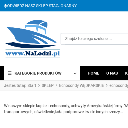
ODWIEDŻ NASZ SKLEP STACJONARNY
Znajdź to czego szukasz...
KATEGORIE PRODUKTÓW
HOME
O NAS
K
Jesteś tutaj:
Start
SKLEP
Echosondy WĘDKARSKIE
echosond
W naszym sklepie kupisz : echosondy, uchwyty Amerykańskiej firmy RAM
transportowych, oświetlenie,koła podporowe i wiele innych rzeczy...