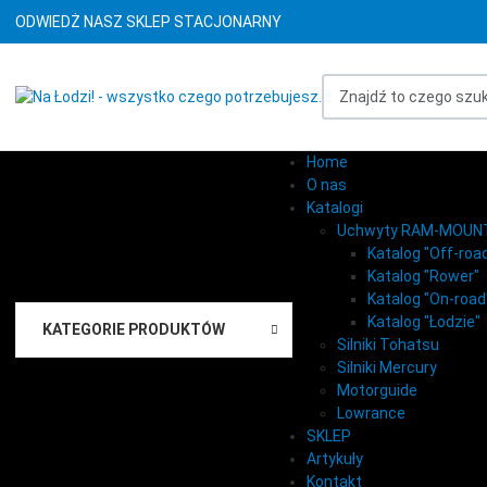
ODWIEDŻ NASZ SKLEP STACJONARNY
Znajdź to czego szukasz
Home
O nas
Katalogi
Uchwyty RAM-MOUN
Katalog "Off-roa
Katalog "Rower"
Katalog "On-road
Katalog "Łodzie"
KATEGORIE PRODUKTÓW
Silniki Tohatsu
Silniki Mercury
Motorguide
Lowrance
SKLEP
Artykuły
Kontakt