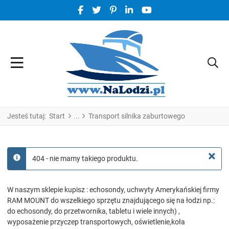
FACEBOOK SOCIAL LINK
TWITTER SOCIAL LINK
PINTEREST SOCIAL LINK
LINKEDIN SOCIAL LINK
YOUTUBE SOCIAL LINK
Jesteś tutaj:
Start
Transport silnika zaburtowego
×
404 - nie mamy takiego produktu.
info
W naszym sklepie kupisz : echosondy, uchwyty Amerykańskiej firmy
RAM MOUNT do wszelkiego sprzętu znajdującego się na łodzi np.:
do echosondy, do przetwornika, tabletu i wiele innych) ,
wyposażenie przyczep transportowych, oświetlenie,koła