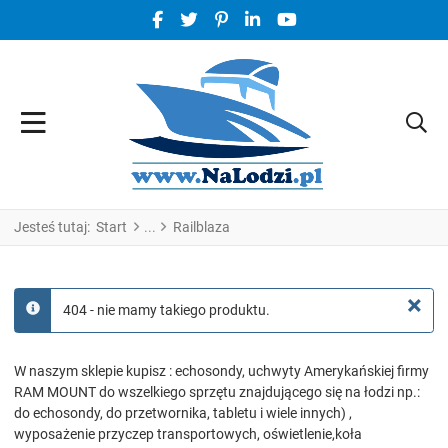
FACEBOOK SOCIAL LINK
TWITTER SOCIAL LINK
PINTEREST SOCIAL LINK
LINKEDIN SOCIAL LINK
YOUTUBE SOCIAL LINK
Jesteś tutaj:
Start
Railblaza
×
404 - nie mamy takiego produktu.
info
W naszym sklepie kupisz : echosondy, uchwyty Amerykańskiej firmy
RAM MOUNT do wszelkiego sprzętu znajdującego się na łodzi np.:
do echosondy, do przetwornika, tabletu i wiele innych) ,
wyposażenie przyczep transportowych, oświetlenie,koła