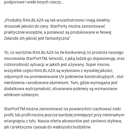
podporowe i wiele innych rzeczy...
„Produkty RAILBLAZA są tak wszechstronne i mają świetny
stosunek jakości do ceny. StarPorty można zamontować
praktycznie wszędzie, a ponieważ są produkowane w Nowej
Zelandii, ich jakość jest fantastyczna”.
To, co wyróżnia RAILBLAZA na tle konkurencji, to prostota naszego
mocowania StarPortTM, łatwość, z jaką ludzie go dopasowują, oraz
różnorodność sytuacji, w jakich jest używany. Super mocne,
wszystkie części RAILBLAZA są wykonane z wysokiej jakości,
odpornych na promieniowanie UV polimerów konstrukcyjnych , stal
nierdzewna i anodowane aluminium. Tam, gdzie wymagana jest
dodatkowa wytrzymałość, stosowane polimery są wzmacniane
włóknem szklanym.
StarPortTM można zamontować na powierzchni i zachować niski
profil, lub profil można jeszcze bardziej zmniejszyć przy minimalnym
wtargnięciu z tyłu. Nasza oferta akcesoriów jest zarówno stylowa,
jak i praktyczna i pasuje do większości budżetów.