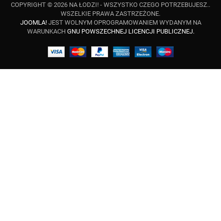
COPYRIGHT © 2026 NA ŁODZI! - WSZYSTKO CZEGO POTRZEBUJESZ..
WSZELKIE PRAWA ZASTRZEŻONE.
JOOMLA!
JEST WOLNYM OPROGRAMOWANIEM WYDANYM NA
WARUNKACH
GNU POWSZECHNEJ LICENCJI PUBLICZNEJ.