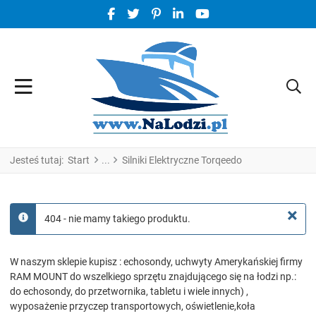
FACEBOOK SOCIAL LINK
TWITTER SOCIAL LINK
PINTEREST SOCIAL LINK
LINKEDIN SOCIAL LINK
YOUTUBE SOCIAL LINK
Jesteś tutaj:
Start
Silniki Elektryczne Torqeedo
×
404 - nie mamy takiego produktu.
info
W naszym sklepie kupisz : echosondy, uchwyty Amerykańskiej firmy
RAM MOUNT do wszelkiego sprzętu znajdującego się na łodzi np.:
do echosondy, do przetwornika, tabletu i wiele innych) ,
wyposażenie przyczep transportowych, oświetlenie,koła